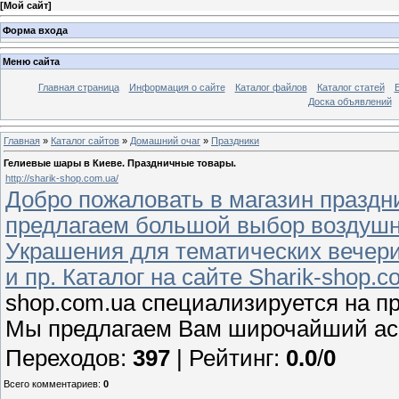
[
Мой сайт
]
Форма входа
Меню сайта
Главная страница
Информация о сайте
Каталог файлов
Каталог статей
Доска объявлений
Главная
»
Каталог сайтов
»
Домашний очаг
»
Праздники
Гелиевые шары в Киеве. Праздничные товары.
http://sharik-shop.com.ua/
Добро пожаловать в магазин празд
предлагаем большой выбор воздушны
Украшения для тематических вечери
и пр. Каталог на сайте Sharik-shop.c
shop.com.ua специализируется на пр
Мы предлагаем Вам широчайший ас
Переходов
:
397
|
Рейтинг
:
0.0
/
0
Всего комментариев
:
0