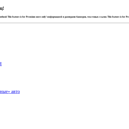
ц!
дробной
This feature is for Premium users only!
информацией и размерами баннеров, текстовых ссылок
This feature is for P
Я
зные» авто