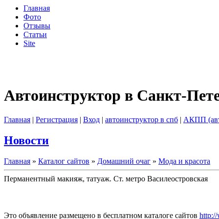
Главная
Фото
Отзывы
Статьи
Site
Автоинструктор в Санкт-Пет
Главная
|
Регистрация
|
Вход
|
автоинструктор в спб
|
АКПП (ав
Новости
Главная
»
Каталог сайтов
»
Домашний очаг
»
Мода и красота
Перманентный макияж, татуаж. Ст. метро Василеостровская
Это объявление размещено в бесплатном каталоге сайтов
http:/