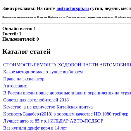
Заказ рекламы! На сайте
instructorspb.ru
сутки, неделя, меся
Возможность заказов кликов от 10 так же
This feature is for Premium users only!
вариант как показы от 100 за более по
Онлайн всего:
1
Гостей:
1
Пользователей:
0
Каталог статей
СТОИМОСТЬ РЕМОНТА ХОДОВОЙ ЧАСТИ АВТОМОБИЛ
Какое моторное масло лучше выбираем
Права на экскаватор
Автосервис
В России ввели новые дорожные знаки и ограничения на «гря
Советы для автолюбителей 2018
Качество, а не количество Китайская притча
Крепость Бадабер (2018) в хорошем качестве HD 1080 трейлер
Лучшее авто за 85 т.р. | ИЛЬДАР АВТО-ПОДБОР
Ваз купили дрифт корч в 14 лет