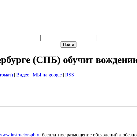
ербурге (СПБ) обучит вождени
томат)
|
Видео
|
МЫ на google
|
RSS
/www.instructorspb.ru
бесплатное размещение объявлений любезно 