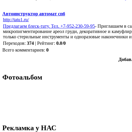
Автоинструктор автомат спб
http://tatu1.ru/
Предлагаем блеск-тату. Тел. +7-952-230-59-95
- Приглашаем в с
микропигментирование ареол груди, декоративное и камуфлир
только стерильные инструменты и одноразовые наконечники 
Переходов
:
374
|
Рейтинг
:
0.0
/
0
Всего комментариев
:
0
Добав
Фотоальбом
Рекламка у НАС