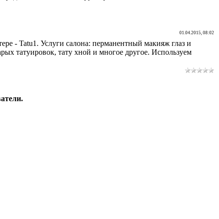
01.04.2015, 08:02
ре - Tatu1. Услуги салона: перманентный макияж глаз и
ых татуировок, тату хной и многое другое. Используем
атели.