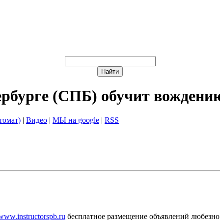
ербурге (СПБ) обучит вождени
томат)
|
Видео
|
МЫ на google
|
RSS
/www.instructorspb.ru
бесплатное размещение объявлений любезно 