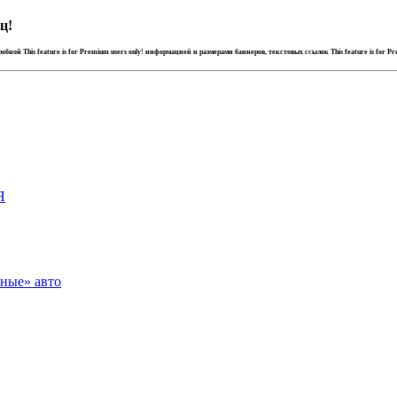
ц!
дробной
This feature is for Premium users only!
информацией и размерами баннеров, текстовых ссылок
This feature is for P
Я
зные» авто