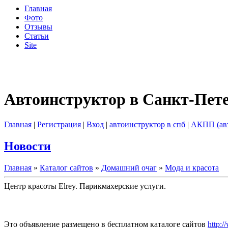
Главная
Фото
Отзывы
Статьи
Site
Автоинструктор в Санкт-Пет
Главная
|
Регистрация
|
Вход
|
автоинструктор в спб
|
АКПП (ав
Новости
Главная
»
Каталог сайтов
»
Домашний очаг
»
Мода и красота
Центр красоты Elrey. Парикмахерские услуги.
Это объявление размещено в бесплатном каталоге сайтов
http:/