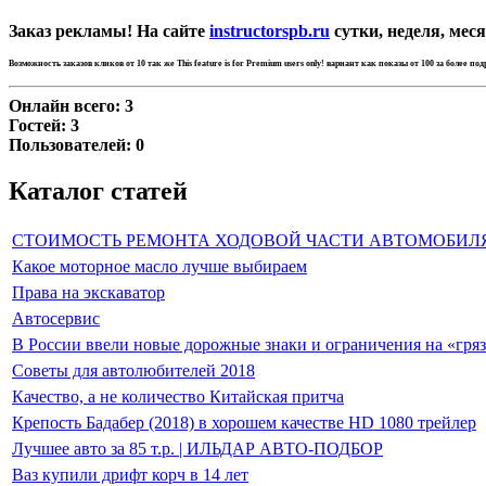
Заказ рекламы! На сайте
instructorspb.ru
сутки, неделя, меся
Возможность заказов кликов от 10 так же
This feature is for Premium users only!
вариант как показы от 100 за более по
Онлайн всего:
3
Гостей:
3
Пользователей:
0
Каталог статей
СТОИМОСТЬ РЕМОНТА ХОДОВОЙ ЧАСТИ АВТОМОБИЛ
Какое моторное масло лучше выбираем
Права на экскаватор
Автосервис
В России ввели новые дорожные знаки и ограничения на «гря
Советы для автолюбителей 2018
Качество, а не количество Китайская притча
Крепость Бадабер (2018) в хорошем качестве HD 1080 трейлер
Лучшее авто за 85 т.р. | ИЛЬДАР АВТО-ПОДБОР
Ваз купили дрифт корч в 14 лет