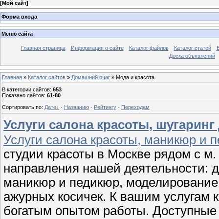
[
Мой сайт
]
Форма входа
Меню сайта
Главная страница
Информация о сайте
Каталог файлов
Каталог статей
Доска объявлений
Главная
»
Каталог сайтов
»
Домашний очаг
» Мода и красота
В категории сайтов
:
653
Показано сайтов
:
61-80
Сортировать по
:
Дате
·
Названию
·
Рейтингу
·
Переходам
Услуги салона красоты, шугаринг
Услуги салона красоты, маникюр и 
студии красоты в Москве рядом с м.
направления нашей деятельности: д
маникюр и педикюр, моделирование 
ажурных косичек. К вашим услугам
богатым опытом работы. Доступные 