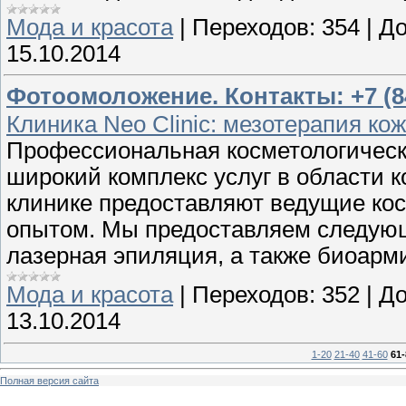
Мода и красота
|
Переходов:
354
|
До
15.10.2014
Фотоомоложение. Контакты: +7 (84
Клиника Neo Clinic: мезотерапия кож
Профессиональная косметологическа
широкий комплекс услуг в области к
клинике предоставляют ведущие ко
опытом. Мы предоставляем следующ
лазерная эпиляция, а также биоарм
Мода и красота
|
Переходов:
352
|
До
13.10.2014
1-20
21-40
41-60
61-
Полная версия сайта