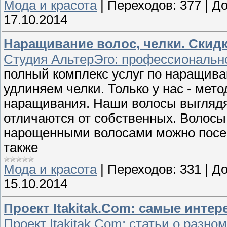
Мода и красота
|
Переходов:
377
|
До
17.10.2014
Наращивание волос, челки. Скидк
Студия АльтерЭго: профессиональн
полный комплекс услуг по наращива
удлиняем челки. Только у нас - мет
наращивания. Наши волосы выглядя
отличаются от собственных. Волосы 
нарощенными волосами можно посещ
также
Мода и красота
|
Переходов:
331
|
До
15.10.2014
Проект Itakitak.Com: самые интер
Проект Itakitak.Com: статьи о разн