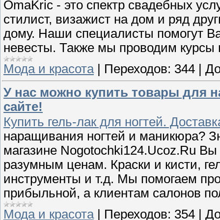
OmaKric - это спектр свадебных усл
стилист, визажист на дом и ряд дру
дому. Наши специалисты помогут Ва
невесты. Также мы проводим курсы 
Мода и красота
|
Переходов:
344
|
До
У нас можно купить товары для 
сайте!
Купить гель-лак для ногтей. Доставк
наращивания ногтей и маникюра? Зна
магазине Nogotochki124.Ucoz.Ru Вы
разумным ценам. Краски и кисти, ге
инструменты и т.д. Мы помогаем п
прибыльной, а клиентам салонов по
Мода и красота
|
Переходов:
354
|
До