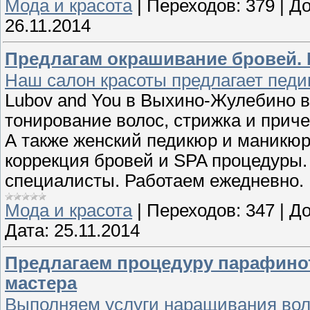
Мода и красота
|
Переходов:
379
|
До
26.11.2014
Предлагам окрашивание бровей. 
Наш салон красоты предлагает педи
Lubov and You в Выхино-Жулебино в
тонирование волос, стрижка и прич
А также женский педикюр и маникюр,
коррекция бровей и SPA процедуры
специалисты. Работаем ежедневно.
Мода и красота
|
Переходов:
347
|
До
Дата:
25.11.2014
Предлагаем процедуру парафино
мастера
Выполняем услуги наращивания во