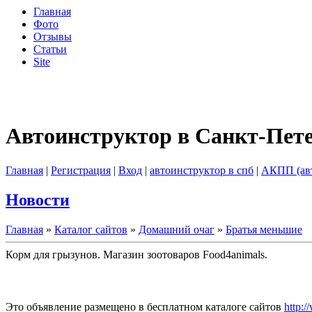
Главная
Фото
Отзывы
Статьи
Site
Автоинструктор в Санкт-Пет
Главная
|
Регистрация
|
Вход
|
автоинструктор в спб
|
АКПП (ав
Новости
Главная
»
Каталог сайтов
»
Домашний очаг
»
Братья меньшие
Корм для грызунов. Магазин зоотоваров Food4animals.
Это объявление размещено в бесплатном каталоге сайтов
http:/