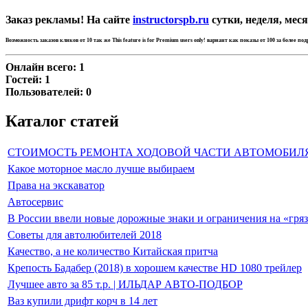
Заказ рекламы! На сайте
instructorspb.ru
сутки, неделя, меся
Возможность заказов кликов от 10 так же
This feature is for Premium users only!
вариант как показы от 100 за более по
Онлайн всего:
1
Гостей:
1
Пользователей:
0
Каталог статей
СТОИМОСТЬ РЕМОНТА ХОДОВОЙ ЧАСТИ АВТОМОБИЛ
Какое моторное масло лучше выбираем
Права на экскаватор
Автосервис
В России ввели новые дорожные знаки и ограничения на «гря
Советы для автолюбителей 2018
Качество, а не количество Китайская притча
Крепость Бадабер (2018) в хорошем качестве HD 1080 трейлер
Лучшее авто за 85 т.р. | ИЛЬДАР АВТО-ПОДБОР
Ваз купили дрифт корч в 14 лет