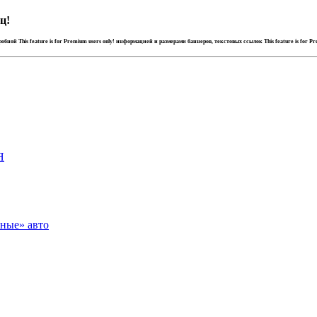
ц!
дробной
This feature is for Premium users only!
информацией и размерами баннеров, текстовых ссылок
This feature is for P
Я
зные» авто