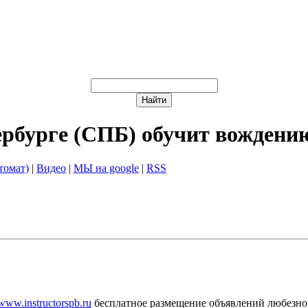
ербурге (СПБ) обучит вождени
томат)
|
Видео
|
МЫ на google
|
RSS
/www.instructorspb.ru
бесплатное размещение объявлений любезно 