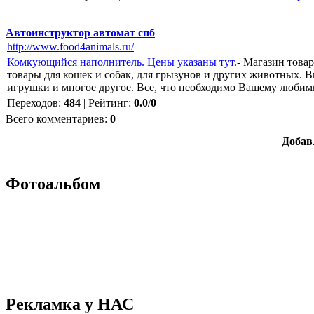
Автоинструктор автомат спб
http://www.food4animals.ru/
Комкующийся наполнитель. Цены указаны тут.
- Магазин това
товары для кошек и собак, для грызунов и других животных. В
игрушки и многое другое. Все, что необходимо Вашему любим
Переходов
:
484
|
Рейтинг
:
0.0
/
0
Всего комментариев
:
0
Добав
Фотоальбом
Рекламка у НАС