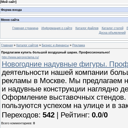
[
Мой сайт
]
Форма входа
Меню сайта
Главная страница
Информация о сайте
Каталог файлов
Каталог статей
Доска объявлений
Главная
»
Каталог сайтов
»
Бизнес и финансы
»
Реклама
Предлагаем купить большой воздушный шарик. Профессионально!
http://www.aeroreclama.ru/
Новогодние надувные фигуры. Проф
деятельности нашей компании боль
рекламы в Москве. Мы предлагаем 
и надувные конструкции наглядно 
Оформление выставочных стендов.
пользуются успехом на улице и в з
Переходов
:
542
|
Рейтинг
:
0.0
/
0
Всего комментариев
:
0