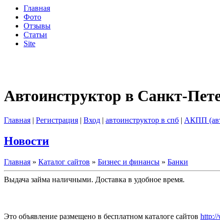
Главная
Фото
Отзывы
Статьи
Site
Автоинструктор в Санкт-Пет
Главная
|
Регистрация
|
Вход
|
автоинструктор в спб
|
АКПП (ав
Новости
Главная
»
Каталог сайтов
»
Бизнес и финансы
»
Банки
Выдача займа наличными. Доставка в удобное время.
Это объявление размещено в бесплатном каталоге сайтов
http:/