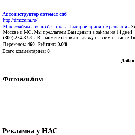
Автоинструктор автомат спб
http://timezaim.ru/
Микрозаймы срочно без отказа. Быстрое принятие решения.
- Х
Москве и МО. Мы предлагаем Вам деньги в займы на 14 дней. Б
(800)-234-33-95. Вы можете оставить заявку на займ на сайте T
Переходов
:
460
|
Рейтинг
:
0.0
/
0
Всего комментариев
:
0
Добав
Фотоальбом
Рекламка у НАС