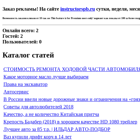
Заказ рекламы! На сайте
instructorspb.ru
сутки, неделя, меся
Возможность заказов кликов от 10 так же
This feature is for Premium users only!
вариант как показы от 100 за более по
Онлайн всего:
2
Гостей:
2
Пользователей:
0
Каталог статей
СТОИМОСТЬ РЕМОНТА ХОДОВОЙ ЧАСТИ АВТОМОБИЛ
Какое моторное масло лучше выбираем
Права на экскаватор
Автосервис
В России ввели новые дорожные знаки и ограничения на «гря
Советы для автолюбителей 2018
Качество, а не количество Китайская притча
Крепость Бадабер (2018) в хорошем качестве HD 1080 трейлер
Лучшее авто за 85 т.р. | ИЛЬДАР АВТО-ПОДБОР
Ваз купили дрифт корч в 14 лет