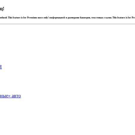
ц!
дробной
This feature is for Premium users only!
информацией и размерами баннеров, текстовых ссылок
This feature is for P
Я
зные» авто