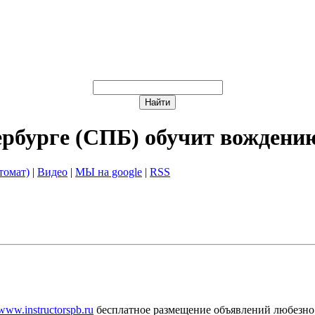
ербурге (СПБ) обучит вождени
томат)
|
Видео
|
МЫ на google
|
RSS
/www.instructorspb.ru
бесплатное размещение объявлений любезно 