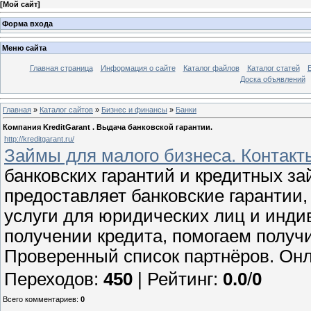
[
Мой сайт
]
Форма входа
Меню сайта
Главная страница
Информация о сайте
Каталог файлов
Каталог статей
Доска объявлений
Главная
»
Каталог сайтов
»
Бизнес и финансы
»
Банки
Компания KreditGarant . Выдача банковской гарантии.
http://kreditgarant.ru/
Займы для малого бизнеса. Контакты:
банковских гарантий и кредитных за
предоставляет банковские гарантии
услуги для юридических лиц и инд
получении кредита, помогаем получи
Проверенный список партнёров. Онл
Переходов
:
450
|
Рейтинг
:
0.0
/
0
Всего комментариев
:
0