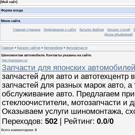
[
Мой сайт
]
Форма входа
Меню сайта
Главная страница
Информация о сайте
Каталог файлов
Каталог статей
Доска объявлений
Главная
»
Каталог сайтов
»
Автомобили
»
Автозапчасти
Шиномонтаж автомобиля. Контакты указаны на сайте.
http://partsbay.ru/
Запчасти для японских автомобилей
запчастей для авто и автотехцентр
запчастей для разных марок авто, а
обслуживание авто. Предлагаем прио
стеклоочистители, мотозапчасти и д
Оказываем услуги шиномонтажа, схо
Переходов
:
502
|
Рейтинг
:
0.0
/
0
Всего комментариев
:
0