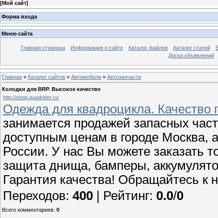
[
Мой сайт
]
Форма входа
Меню сайта
Главная страница
Информация о сайте
Каталог файлов
Каталог статей
Доска объявлений
Главная
»
Каталог сайтов
»
Автомобили
»
Автозапчасти
Колодки для BRP. Высокое качество
http://shop.quadrider.ru/
Одежда для квадроцикла. Качество 
занимается продажей запасных част
доступным ценам в городе Москва, а
России. У нас Вы можете заказать т
защита днища, бамперы, аккумулято
Гарантия качества! Обращайтесь к 
Переходов
:
400
|
Рейтинг
:
0.0
/
0
Всего комментариев
:
0