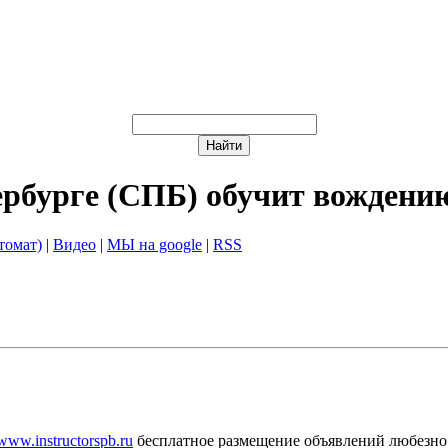
ербурге (СПБ) обучит вождени
томат)
|
Видео
|
МЫ на google
|
RSS
/www.instructorspb.ru
бесплатное размещение объявлений любезно 