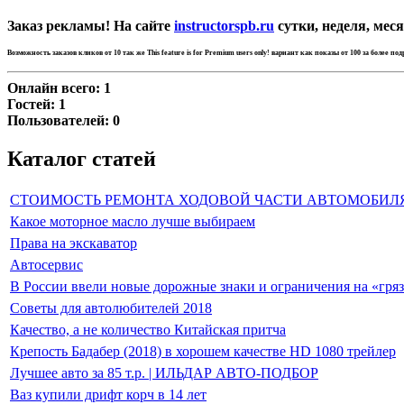
Заказ рекламы! На сайте
instructorspb.ru
сутки, неделя, меся
Возможность заказов кликов от 10 так же
This feature is for Premium users only!
вариант как показы от 100 за более по
Онлайн всего:
1
Гостей:
1
Пользователей:
0
Каталог статей
СТОИМОСТЬ РЕМОНТА ХОДОВОЙ ЧАСТИ АВТОМОБИЛ
Какое моторное масло лучше выбираем
Права на экскаватор
Автосервис
В России ввели новые дорожные знаки и ограничения на «гря
Советы для автолюбителей 2018
Качество, а не количество Китайская притча
Крепость Бадабер (2018) в хорошем качестве HD 1080 трейлер
Лучшее авто за 85 т.р. | ИЛЬДАР АВТО-ПОДБОР
Ваз купили дрифт корч в 14 лет