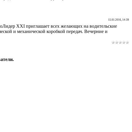
15.01.2016, 14:39
тоЛидер XXI приглашает всех желающих на водительские
ческой и механической коробкой передач. Вечерние и
атели.