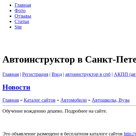
Главная
Фото
Отзывы
Статьи
Site
Автоинструктор в Санкт-Пет
Главная
|
Регистрация
|
Вход
|
автоинструктор в спб
|
АКПП (ав
Новости
Главная
»
Каталог сайтов
»
Автомобили
»
Автошколы, Вузы
Обучение вождению дешево. Подробнее на сайте.
Это объявление размещено в бесплатном каталоге сайтов
http:/