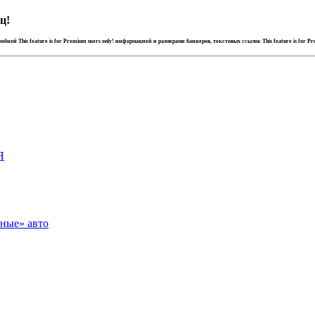
ц!
дробной
This feature is for Premium users only!
информацией и размерами баннеров, текстовых ссылок
This feature is for P
Я
зные» авто