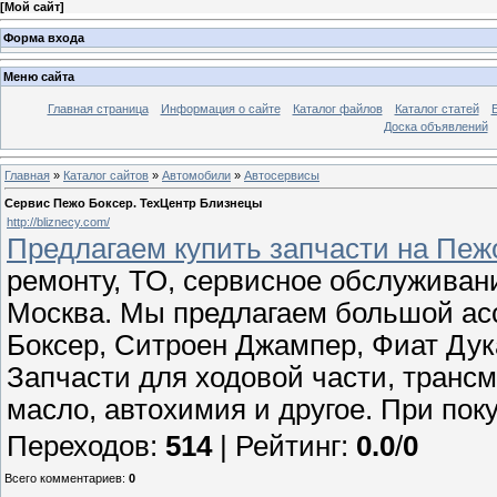
[
Мой сайт
]
Форма входа
Меню сайта
Главная страница
Информация о сайте
Каталог файлов
Каталог статей
Доска объявлений
Главная
»
Каталог сайтов
»
Автомобили
»
Автосервисы
Сервис Пежо Боксер. ТехЦентр Близнецы
http://bliznecy.com/
Предлагаем купить запчасти на Пежо
ремонту, ТО, сервисное обслуживан
Москва. Мы предлагаем большой ас
Боксер, Ситроен Джампер, Фиат Дук
Запчасти для ходовой части, трансм
масло, автохимия и другое. При поку
Переходов
:
514
|
Рейтинг
:
0.0
/
0
Всего комментариев
:
0