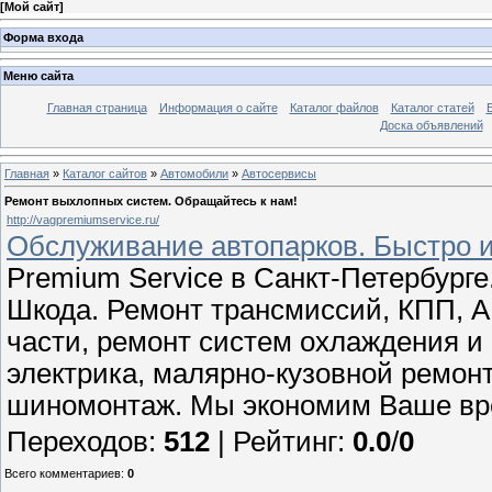
[
Мой сайт
]
Форма входа
Меню сайта
Главная страница
Информация о сайте
Каталог файлов
Каталог статей
Доска объявлений
Главная
»
Каталог сайтов
»
Автомобили
»
Автосервисы
Ремонт выхлопных систем. Обращайтесь к нам!
http://vagpremiumservice.ru/
Обслуживание автопарков. Быстро и
Premium Service в Санкт-Петербурге
Шкода. Ремонт трансмиссий, КПП, А
части, ремонт систем охлаждения и
электрика, малярно-кузовной ремонт
шиномонтаж. Мы экономим Ваше вре
Переходов
:
512
|
Рейтинг
:
0.0
/
0
Всего комментариев
:
0