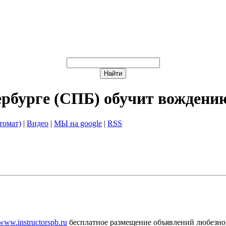
ербурге (СПБ) обучит вождени
томат)
|
Видео
|
МЫ на google
|
RSS
/www.instructorspb.ru
бесплатное размещение объявлений любезно 