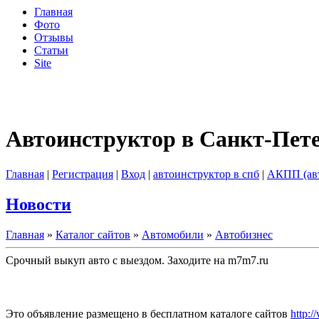
Главная
Фото
Отзывы
Статьи
Site
Автоинструктор в Санкт-Пет
Главная
|
Регистрация
|
Вход
|
автоинструктор в спб
|
АКПП (ав
Новости
Главная
»
Каталог сайтов
»
Автомобили
»
Автобизнес
Срочный выкуп авто с выездом. Заходите на m7m7.ru
Это объявление размещено в бесплатном каталоге сайтов
http:/