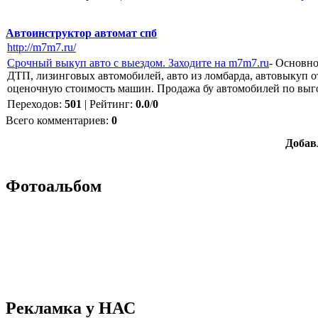
Автоинструктор автомат спб
http://m7m7.ru/
Срочный выкуп авто с выездом. Заходите на m7m7.ru
- Основно
ДТП, лизинговых автомобилей, авто из ломбарда, автовыкуп 
оценочную стоимость машин. Продажа бу автомобилей по выг
Переходов
:
501
|
Рейтинг
:
0.0
/
0
Всего комментариев
:
0
Добав
Фотоальбом
Рекламка у НАС