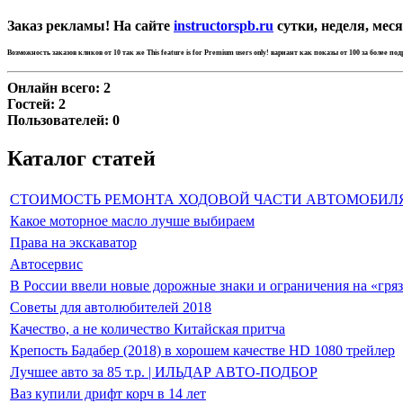
Заказ рекламы! На сайте
instructorspb.ru
сутки, неделя, меся
Возможность заказов кликов от 10 так же
This feature is for Premium users only!
вариант как показы от 100 за более по
Онлайн всего:
2
Гостей:
2
Пользователей:
0
Каталог статей
СТОИМОСТЬ РЕМОНТА ХОДОВОЙ ЧАСТИ АВТОМОБИЛ
Какое моторное масло лучше выбираем
Права на экскаватор
Автосервис
В России ввели новые дорожные знаки и ограничения на «гря
Советы для автолюбителей 2018
Качество, а не количество Китайская притча
Крепость Бадабер (2018) в хорошем качестве HD 1080 трейлер
Лучшее авто за 85 т.р. | ИЛЬДАР АВТО-ПОДБОР
Ваз купили дрифт корч в 14 лет