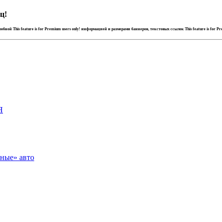
ц!
дробной
This feature is for Premium users only!
информацией и размерами баннеров, текстовых ссылок
This feature is for P
Я
зные» авто