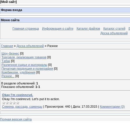
[
Мой сайт
]
Форма входа
Меню сайта
Главная страница
Информация о сайте
Каталог файлов
Каталог статей
Доска объявлений
Главная
»
Доска объявлений
» Разное
Шоу-бизнес
[0]
Торговля, реализация товаров
[0]
Табак
[0]
Различное сырье и материалы
[0]
Печатная продукция и полиграфия
[0]
Комбикорм, удобрения
[0]
Разное...
[0]
В разделе объявлений
:
1
Показано объявлений
:
1-1
Okay I'm coeinncvd.
Okay I'm coeinncvd. Let's put it to action.
Семена, рассада, саженцы
|
Просмотров:
440
|
Дата:
17.03.2015
|
Комментарии (0)
Полная версия сайта