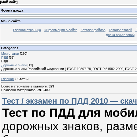
[
Мой сайт
]
Форма входа
Меню сайта
Главная страница
Информация о сайте
Каталог файлов
Каталог статей
Доска объявлений
Categories
Мои статьи
[280]
ПДД
[37]
ПДД
Дорожные знаки
[12]
Дорожные знаки Российской Федерации ( ГОСТ 10807-78, ГОСТ Р 51582-2000, ГОСТ 23
Главная
»
Статьи
Всего материалов в каталоге
:
329
Показано материалов
:
291-300
Тест / экзамен по ПДД 2010 — ск
Тест по ПДД для моб
дорожных знаков, разм