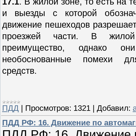
17.1
. В жилой зоне, то есть на 
и выезды с которой обознач
движение пешеходов разрешаетс
проезжей части. В жило
преимущество, однако о
необоснованные помехи дл
средств.
ПДД
|
Просмотров:
1321
|
Добавил:
a
ПДД РФ: 16. Движение по автома
ПДД РФ: 16. Движение 