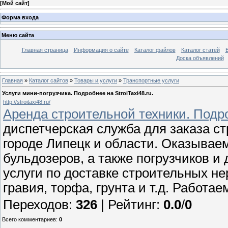
[
Мой сайт
]
Форма входа
Меню сайта
Главная страница
Информация о сайте
Каталог файлов
Каталог статей
Доска объявлений
Главная
»
Каталог сайтов
»
Товары и услуги
»
Транспортные услуги
Услуги мини-погрузчика. Подробнее на StroiTaxi48.ru.
http://stroitaxi48.ru/
Аренда строительной техники. Подроб
диспетчерская служба для заказа ст
городе Липецк и области. Оказываем
бульдозеров, а также погрузчиков и
услуги по доставке строительных не
гравия, торфа, грунта и т.д. Работа
Переходов
:
326
|
Рейтинг
:
0.0
/
0
Всего комментариев
:
0