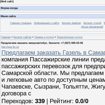
[
Мой сайт
]
Форма входа
Меню сайта
Главная страница
Информация о сайте
Каталог файлов
Каталог статей
Доска объявлений
Главная
»
Каталог сайтов
»
Товары и услуги
»
Транспортные услуги
Предлагаем заказать микроавтобус. Звоните: +7 (927) 005-03-05
http://pas-lin.ru/
Предлагаем заказать Газель в Сама
компания Пассажирские линии предл
пассажирских перевозок для предпр
Самарской области. Мы предлагаем 
и легковые авто по доступным цена
Чапаевске, Сызрани, Тольятти, Жигу
договора с
Переходов
:
339
|
Рейтинг
:
0.0
/
0