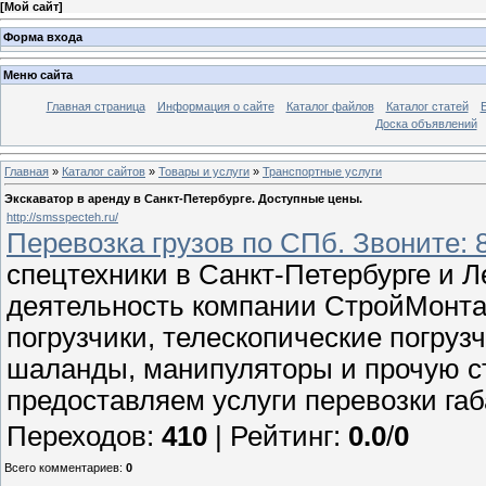
[
Мой сайт
]
Форма входа
Меню сайта
Главная страница
Информация о сайте
Каталог файлов
Каталог статей
Доска объявлений
Главная
»
Каталог сайтов
»
Товары и услуги
»
Транспортные услуги
Экскаватор в аренду в Санкт-Петербурге. Доступные цены.
http://smsspecteh.ru/
Перевозка грузов по СПб. Звоните: 8
спецтехники в Санкт-Петербурге и Л
деятельность компании СтройМонта
погрузчики, телескопические погрузч
шаланды, манипуляторы и прочую ст
предоставляем услуги перевозки габ
Переходов
:
410
|
Рейтинг
:
0.0
/
0
Всего комментариев
:
0