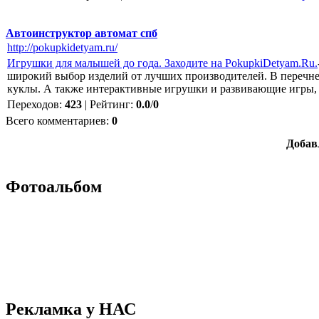
Автоинструктор автомат спб
http://pokupkidetyam.ru/
Игрушки для малышей до года. Заходите на PokupkiDetyam.Ru.
широкий выбор изделий от лучших производителей. В перечне
куклы. А также интерактивные игрушки и развивающие игры,
Переходов
:
423
|
Рейтинг
:
0.0
/
0
Всего комментариев
:
0
Добав
Фотоальбом
Рекламка у НАС