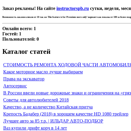
Заказ рекламы! На сайте
instructorspb.ru
сутки, неделя, меся
Возможность заказов кликов от 10 так же
This feature is for Premium users only!
вариант как показы от 100 за более по
Онлайн всего:
1
Гостей:
1
Пользователей:
0
Каталог статей
СТОИМОСТЬ РЕМОНТА ХОДОВОЙ ЧАСТИ АВТОМОБИЛ
Какое моторное масло лучше выбираем
Права на экскаватор
Автосервис
В России ввели новые дорожные знаки и ограничения на «гря
Советы для автолюбителей 2018
Качество, а не количество Китайская притча
Крепость Бадабер (2018) в хорошем качестве HD 1080 трейлер
Лучшее авто за 85 т.р. | ИЛЬДАР АВТО-ПОДБОР
Ваз купили дрифт корч в 14 лет