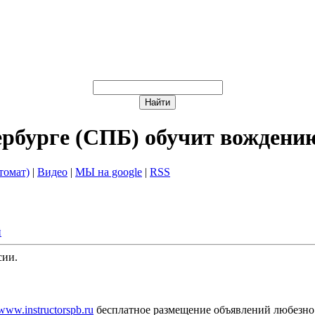
ербурге (СПБ) обучит вождени
томат)
|
Видео
|
МЫ на google
|
RSS
й
сии.
/www.instructorspb.ru
бесплатное размещение объявлений любезно 