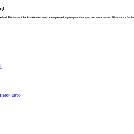
ц!
дробной
This feature is for Premium users only!
информацией и размерами баннеров, текстовых ссылок
This feature is for P
Я
зные» авто