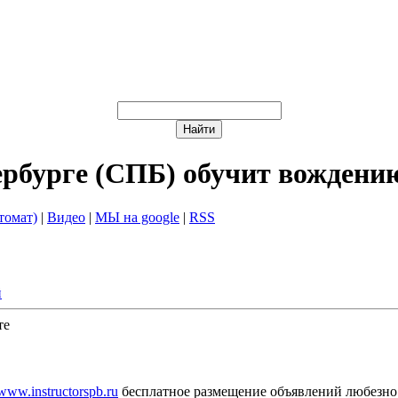
ербурге (СПБ) обучит вождени
томат)
|
Видео
|
МЫ на google
|
RSS
й
те
/www.instructorspb.ru
бесплатное размещение объявлений любезно 