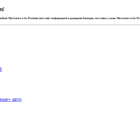
ц!
дробной
This feature is for Premium users only!
информацией и размерами баннеров, текстовых ссылок
This feature is for P
Я
зные» авто