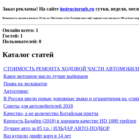
Заказ рекламы! На сайте
instructorspb.ru
сутки, неделя, меся
Возможность заказов кликов от 10 так же
This feature is for Premium users only!
вариант как показы от 100 за более по
Онлайн всего:
1
Гостей:
1
Пользователей:
0
Каталог статей
СТОИМОСТЬ РЕМОНТА ХОДОВОЙ ЧАСТИ АВТОМОБИЛ
Какое моторное масло лучше выбираем
Права на экскаватор
Автосервис
В России ввели новые дорожные знаки и ограничения на «гря
Советы для автолюбителей 2018
Качество, а не количество Китайская притча
Крепость Бадабер (2018) в хорошем качестве HD 1080 трейлер
Лучшее авто за 85 т.р. | ИЛЬДАР АВТО-ПОДБОР
Ваз купили дрифт корч в 14 лет