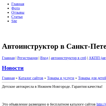
Главная
Фото
Отзывы
Статьи
Site
Автоинструктор в Санкт-Пет
Главная
|
Регистрация
|
Вход
|
автоинструктор в спб
|
АКПП (ав
Новости
Главная
»
Каталог сайтов
»
Товары и услуги
»
Товары для дете
Детские автокресла в Нижнем Новгороде. Гарантия качества!
Это объявление размещено в бесплатном каталоге сайтов
http:/