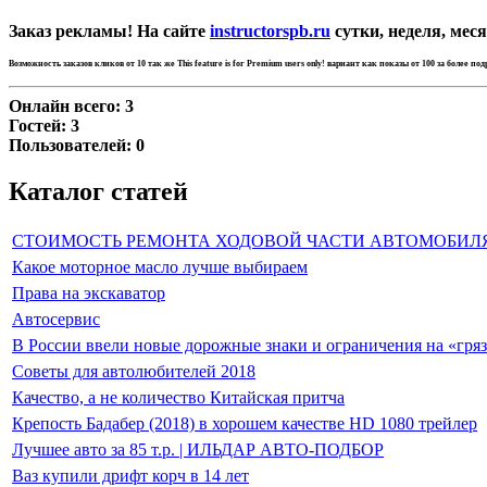
Заказ рекламы! На сайте
instructorspb.ru
сутки, неделя, меся
Возможность заказов кликов от 10 так же
This feature is for Premium users only!
вариант как показы от 100 за более по
Онлайн всего:
3
Гостей:
3
Пользователей:
0
Каталог статей
СТОИМОСТЬ РЕМОНТА ХОДОВОЙ ЧАСТИ АВТОМОБИЛ
Какое моторное масло лучше выбираем
Права на экскаватор
Автосервис
В России ввели новые дорожные знаки и ограничения на «гря
Советы для автолюбителей 2018
Качество, а не количество Китайская притча
Крепость Бадабер (2018) в хорошем качестве HD 1080 трейлер
Лучшее авто за 85 т.р. | ИЛЬДАР АВТО-ПОДБОР
Ваз купили дрифт корч в 14 лет