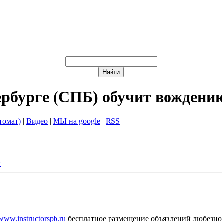
ербурге (СПБ) обучит вождени
томат)
|
Видео
|
МЫ на google
|
RSS
й
/www.instructorspb.ru
бесплатное размещение объявлений любезно 