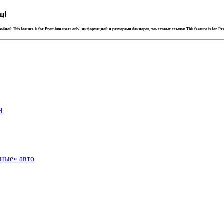
ц!
дробной
This feature is for Premium users only!
информацией и размерами баннеров, текстовых ссылок
This feature is for P
Я
зные» авто