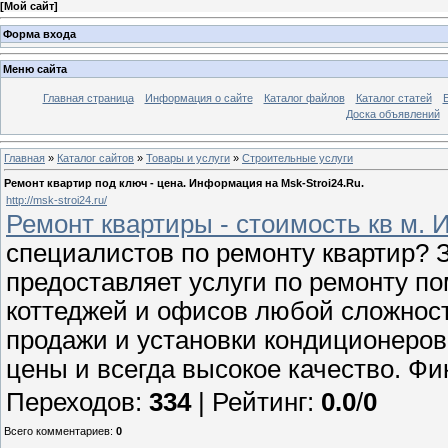
[
Мой сайт
]
Форма входа
Меню сайта
Главная страница
Информация о сайте
Каталог файлов
Каталог статей
Доска объявлений
Главная
»
Каталог сайтов
»
Товары и услуги
»
Строительные услуги
Ремонт квартир под ключ - цена. Информация на Msk-Stroi24.Ru.
http://msk-stroi24.ru/
Ремонт квартиры - стоимость кв м. 
специалистов по ремонту квартир? 
предоставляет услуги по ремонту по
коттеджей и офисов любой сложност
продажи и установки кондиционеров
цены и всегда высокое качество. Ф
Переходов
:
334
|
Рейтинг
:
0.0
/
0
Всего комментариев
:
0