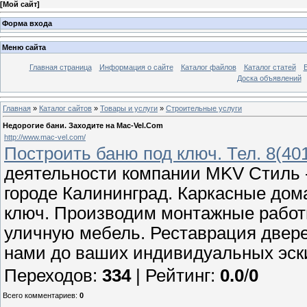
[
Мой сайт
]
Форма входа
Меню сайта
Главная страница
Информация о сайте
Каталог файлов
Каталог статей
Доска объявлений
Главная
»
Каталог сайтов
»
Товары и услуги
»
Строительные услуги
Недорогие бани. Заходите на Mac-Vel.Com
http://www.mac-vel.com/
Построить баню под ключ. Тел. 8(40
деятельности компании MKV Стиль -
городе Калининград. Каркасные дома
ключ. Производим монтажные работы
уличную мебель. Реставрация двере
нами до ваших индивидуальных эск
Переходов
:
334
|
Рейтинг
:
0.0
/
0
Всего комментариев
:
0