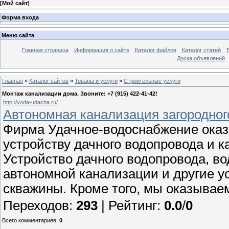
[
Мой сайт
]
Форма входа
Меню сайта
Главная страница
Информация о сайте
Каталог файлов
Каталог статей
Доска объявлений
Главная
»
Каталог сайтов
»
Товары и услуги
»
Строительные услуги
Монтаж канализации дома. Звоните: +7 (915) 422-41-42!
http://voda-udacha.ru/
Автономная канализация загородног
Фирма Удачное-водоснабжение оказ
устройству дачного водопровода и к
Устройство дачного водопровода, в
автономной канализации и другие ус
скважины. Кроме того, мы оказываем
Переходов
:
293
|
Рейтинг
:
0.0
/
0
Всего комментариев
:
0