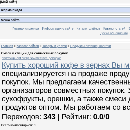
[
Мой сайт
]
Форма входа
Меню сайта
Главная страница
Информация о сайте
Каталог файлов
Каталог статей
Доска объявлений
Главная
»
Каталог сайтов
»
Товары и услуги
»
Продукты питания, напитки
Смеси и специи для совместных покупок.
http://kupi-opt.ru/sp-sovmestnye-pokupki/
Купить хороший кофе в зернах Вы мо
специализируется на продаже проду
покупок. Мы предлагаем качественн
организаторов совместных покупок. 
сухофрукты, орешки, а также смеси 
продуктов оптом. Мы работаем со в
Переходов
:
343
|
Рейтинг
:
0.0
/
0
Всего комментариев
:
0