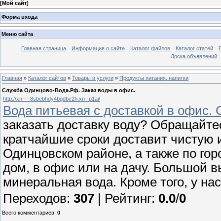
[
Мой сайт
]
Форма входа
Меню сайта
Главная страница
Информация о сайте
Каталог файлов
Каталог статей
Доска объявлений
Главная
»
Каталог сайтов
»
Товары и услуги
»
Продукты питания, напитки
Служба Одинцово-Вода.Рф. Заказ воды в офис.
http://xn----8sbebhdy4bgdbc2h.xn--p1ai/
Вода питьевая с доставкой в офис.
заказать доставку воду? Обращайте
кратчайшие сроки доставит чистую 
Одинцовском районе, а также по гор
дом, в офис или на дачу. Большой в
минеральная вода. Кроме того, у на
Переходов
:
307
|
Рейтинг
:
0.0
/
0
Всего комментариев
:
0