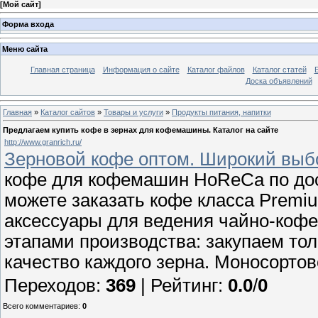
[
Мой сайт
]
Форма входа
Меню сайта
Главная страница
Информация о сайте
Каталог файлов
Каталог статей
Доска объявлений
Главная
»
Каталог сайтов
»
Товары и услуги
»
Продукты питания, напитки
Предлагаем купить кофе в зернах для кофемашины. Каталог на сайте
http://www.granrich.ru/
Зерновой кофе оптом. Широкий выб
кофе для кофемашин HoReCa по дос
можете заказать кофе класса Premiu
аксессуары для ведения чайно-кофе
этапами производства: закупаем то
качество каждого зерна. Моносортов
Переходов
:
369
|
Рейтинг
:
0.0
/
0
Всего комментариев
:
0