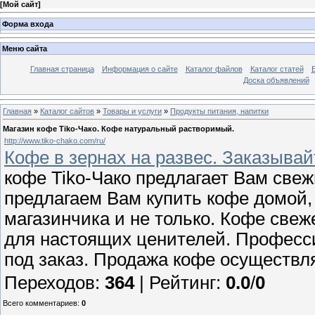
[
Мой сайт
]
Форма входа
Меню сайта
Главная страница
Информация о сайте
Каталог файлов
Каталог статей
Доска объявлений
Главная
»
Каталог сайтов
»
Товары и услуги
»
Продукты питания, напитки
Магазин кофе Tiko-Чако. Кофе натуральный растворимый.
http://www.tiko-chako.com/ru/
Кофе в зернах на развес. Заказывай
кофе Tiko-Чако предлагает Вам све
предлагаем Вам купить кофе домой,
магазинчика и не только. Кофе све
для настоящих ценителей. Профес
под заказ. Продажа кофе осуществля
Переходов
:
364
|
Рейтинг
:
0.0
/
0
Всего комментариев
:
0