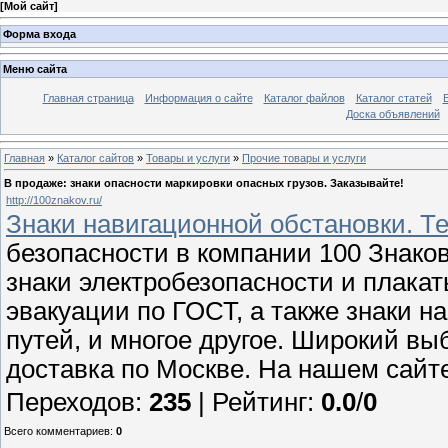
[
Мой сайт
]
Форма входа
Меню сайта
Главная страница
Информация о сайте
Каталог файлов
Каталог статей
Доска объявлений
Главная
»
Каталог сайтов
»
Товары и услуги
»
Прочие товары и услуги
В продаже: знаки опасности маркировки опасных грузов. Заказывайте!
http://100znakov.ru/
Знаки навигационной обстановки. Те
безопасности в компании 100 Знако
знаки электробезопасности и плакат
эвакуации по ГОСТ, а также знаки 
путей, и многое другое. Широкий вы
доставка по Москве. На нашем сайт
Переходов
:
235
|
Рейтинг
:
0.0
/
0
Всего комментариев
:
0