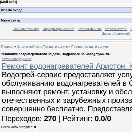
[
Мой сайт
]
Форма входа
Меню сайта
Главная страница
Информация о сайте
Каталог файлов
Каталог статей
Доска объявлений
Главная
»
Каталог сайтов
»
Товары и услуги
»
Прочие товары и услуги
Установка водонагревателя на даче. Подробнее на Vodogrey64.Ru.
http://vodogrey64.ru/
Ремонт водонагревателей Аристон. К
Водогрей-сервис предоставляет услу
обслуживанию водонагревателей в 
выполняют ремонт, установку и обс
отечественных и зарубежных произв
совершенно бесплатно. Предоставля
Переходов
:
270
|
Рейтинг
:
0.0
/
0
Всего комментариев
:
0