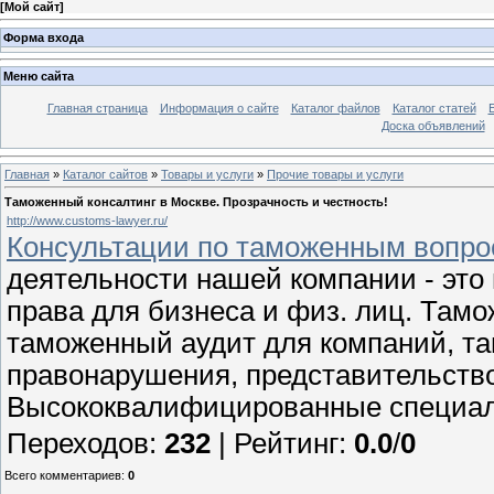
[
Мой сайт
]
Форма входа
Меню сайта
Главная страница
Информация о сайте
Каталог файлов
Каталог статей
Доска объявлений
Главная
»
Каталог сайтов
»
Товары и услуги
»
Прочие товары и услуги
Таможенный консалтинг в Москве. Прозрачность и честность!
http://www.customs-lawyer.ru/
Консультации по таможенным вопроса
деятельности нашей компании - это 
права для бизнеса и физ. лиц. Там
таможенный аудит для компаний, т
правонарушения, представительство 
Высококвалифицированные специали
Переходов
:
232
|
Рейтинг
:
0.0
/
0
Всего комментариев
:
0