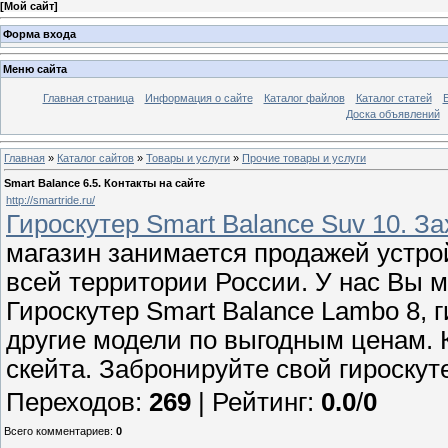
[
Мой сайт
]
Форма входа
Меню сайта
Главная страница
Информация о сайте
Каталог файлов
Каталог статей
Доска объявлений
Главная
»
Каталог сайтов
»
Товары и услуги
»
Прочие товары и услуги
Smart Balance 6.5. Контакты на сайте
http://smartride.ru/
Гироскутер Smart Balance Suv 10. З
магазин занимается продажей устро
всей территории России. У нас Вы м
Гироскутер Smart Balance Lambo 8, г
другие модели по выгодным ценам. 
скейта. Забронируйте свой гироскуте
Переходов
:
269
|
Рейтинг
:
0.0
/
0
Всего комментариев
:
0