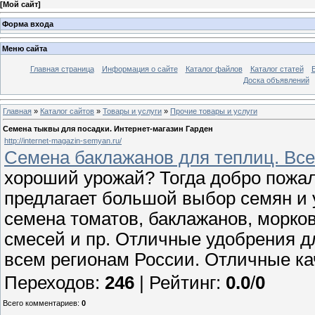
[
Мой сайт
]
Форма входа
Меню сайта
Главная страница
Информация о сайте
Каталог файлов
Каталог статей
Доска объявлений
Главная
»
Каталог сайтов
»
Товары и услуги
»
Прочие товары и услуги
Семена тыквы для посадки. Интернет-магазин Гарден
http://internet-magazin-semyan.ru/
Семена баклажанов для теплиц. Все
хороший урожай? Тогда добро пожал
предлагает большой выбор семян и 
семена томатов, баклажанов, морков
смесей и пр. Отличные удобрения д
всем регионам России. Отличные ка
Переходов
:
246
|
Рейтинг
:
0.0
/
0
Всего комментариев
:
0