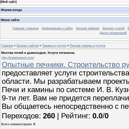
[
Мой сайт
]
Форма входа
Меню сайта
Главная страница
Информация о сайте
Каталог файлов
Каталог статей
Доска объявлений
Главная
»
Каталог сайтов
»
Товары и услуги
»
Прочие товары и услуги
Монтаж печей и дымоходов. Услуги печников.
http://kaminopech.com/
Опытные печники. Строительство ру
предоставляет услуги строительства
области. Мы разрабатываем проекты
Печи и камины по системе И. В. Куз
9-ти лет. Вам не придется переплач
Вы общаетесь непосредственно с пе
Переходов
:
260
|
Рейтинг
:
0.0
/
0
Всего комментариев
:
0