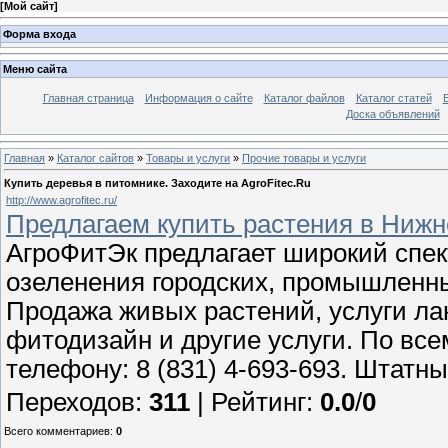
[
Мой сайт
]
Форма входа
Меню сайта
Главная страница
Информация о сайте
Каталог файлов
Каталог статей
Доска объявлений
Главная
»
Каталог сайтов
»
Товары и услуги
»
Прочие товары и услуги
Купить деревья в питомнике. Заходите на AgroFitec.Ru
http://www.agrofitec.ru/
Предлагаем купить растения в Нижн
АгроФитЭк предлагает широкий спект
озеленения городских, промышленны
Продажа живых растений, услуги ла
фитодизайн и другие услуги. По вс
телефону: 8 (831) 4-693-693. Штатн
Переходов
:
311
|
Рейтинг
:
0.0
/
0
Всего комментариев
:
0