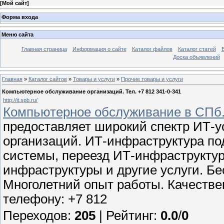
[
Мой сайт
]
Форма входа
Меню сайта
Главная страница
Информация о сайте
Каталог файлов
Каталог статей
Доска объявлений
Главная
»
Каталог сайтов
»
Товары и услуги
»
Прочие товары и услуги
Компьютерное обслуживание организаций. Тел. +7 812 341-0-341
http://it.spb.ru/
Компьютерное обслуживание в СПб. 
предоставляет широкий спектр ИТ-ус
организаций. ИТ-инфраструктура по
системы, переезд ИТ-инфраструктур
инфраструктуры и другие услуги. Бе
Многолетний опыт работы. Качестве
телефону: +7 812
Переходов
:
205
|
Рейтинг
:
0.0
/
0