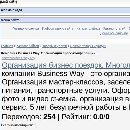
[
Мой сайт
]
Форма входа
Меню сайта
Главная страница
Информация о сайте
Каталог файлов
Каталог статей
Доска объявлений
Главная
»
Каталог сайтов
»
Товары и услуги
»
Прочие товары и услуги
Компания Business Way. Организация пресс-конференции.
http://business-way.org/
Организация бизнес поездок. Много
компании Business Way - это органи
Организация мастер-классов, заселе
питания, транспортные услуги. Оф
фото и видео съемка, организация 
сервис. 5 лет безупречной работы в
Переходов
:
254
|
Рейтинг
:
0.0
/
0
Всего комментариев
:
0