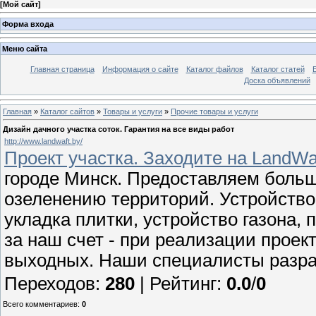
[
Мой сайт
]
Форма входа
Меню сайта
Главная страница
Информация о сайте
Каталог файлов
Каталог статей
Доска объявлений
Главная
»
Каталог сайтов
»
Товары и услуги
»
Прочие товары и услуги
Дизайн дачного участка соток. Гарантия на все виды работ
http://www.landwaft.by/
Проект участка. Заходите на LandWa
городе Минск. Предоставляем больш
озеленению территорий. Устройство
укладка плитки, устройство газона, 
за наш счет - при реализации проек
выходных. Наши специалисты разра
Переходов
:
280
|
Рейтинг
:
0.0
/
0
Всего комментариев
:
0