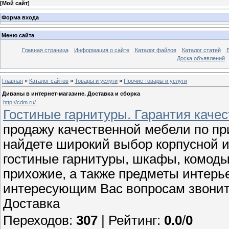
[
Мой сайт
]
Форма входа
Меню сайта
Главная страница
Информация о сайте
Каталог файлов
Каталог статей
Доска объявлений
Главная
»
Каталог сайтов
»
Товары и услуги
»
Прочие товары и услуги
Диваны в интернет-магазине. Доставка и сборка
http://cdm.ru/
Гостиные гарнитуры. Гарантия качес
продажу качественной мебели по пр
найдете широкий выбор корпусной и
гостиные гарнитуры, шкафы, комоды,
прихожие, а также предметы интерье
интересующим Вас вопросам звоните 
Доставка
Переходов
:
307
|
Рейтинг
:
0.0
/
0