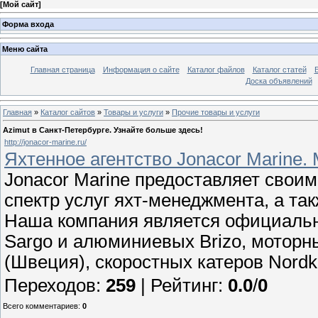
[
Мой сайт
]
Форма входа
Меню сайта
Главная страница
Информация о сайте
Каталог файлов
Каталог статей
Доска объявлений
Главная
»
Каталог сайтов
»
Товары и услуги
»
Прочие товары и услуги
Azimut в Санкт-Петербурге. Узнайте больше здесь!
http://jonacor-marine.ru/
Яхтенное агентство Jonacor Marine. 
Jonacor Marine предоставляет свои
спектр услуг яхт-менеджмента, а та
Наша компания является официальн
Sargo и алюминиевых Brizo, моторны
(Швеция), скоростных катеров Nordk
Переходов
:
259
|
Рейтинг
:
0.0
/
0
Всего комментариев
:
0