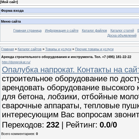
[
Мой сайт
]
Форма входа
Меню сайта
Главная страница
Информация о сайте
Каталог файлов
Каталог статей
Доска объявлений
Главная
»
Каталог сайтов
»
Товары и услуги
»
Прочие товары и услуги
Аренда строительного оборудования и инструмента. Тел. +7 (495) 181-22-22
http://donprokat.ru/
Опалубка напрокат. Контакты на сай
строительное оборудование по дост
арендовать оборудование высокого к
для бетона, лобзики, отбойные мол
сварочные аппараты, тепловые пушк
интересующим Вас вопросам звоните
Переходов
:
232
|
Рейтинг
:
0.0
/
0
Всего комментариев
:
0