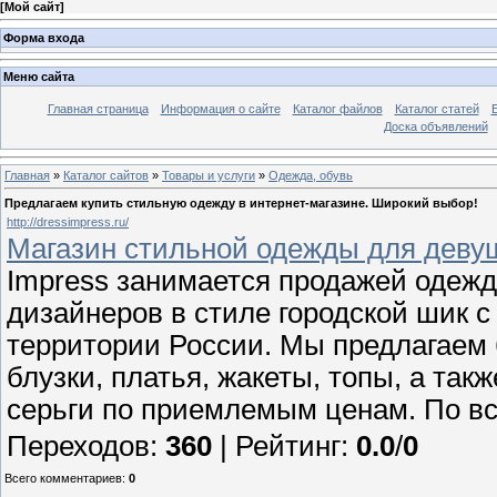
[
Мой сайт
]
Форма входа
Меню сайта
Главная страница
Информация о сайте
Каталог файлов
Каталог статей
Доска объявлений
Главная
»
Каталог сайтов
»
Товары и услуги
»
Одежда, обувь
Предлагаем купить стильную одежду в интернет-магазине. Широкий выбор!
http://dressimpress.ru/
Магазин стильной одежды для деву
Impress занимается продажей одежд
дизайнеров в стиле городской шик с 
территории России. Мы предлагаем
блузки, платья, жакеты, топы, а та
серьги по приемлемым ценам. По вс
Переходов
:
360
|
Рейтинг
:
0.0
/
0
Всего комментариев
:
0