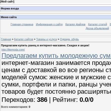
[
Мой сайт
]
Форма входа
Меню сайта
Главная страница
Информация о сайте
Каталог файлов
Каталог статей
Доска объявлений
Главная
»
Каталог сайтов
»
Товары и услуги
»
Одежда, обувь
Предлагаем купить ранец в интернет-магазине. Скидки и акции!
http://litemoda.com/
Предлагаем купить молодежную сумк
интернет-магазин занимается прода
ценам с доставкой во все регионы с
моделей сумок: женские и мужские 
сумки, портфели и папки, ранцы уче
товаров будет постоянно расширят
Переходов
:
386
|
Рейтинг
:
0.0
/
0
Всего комментариев
:
0