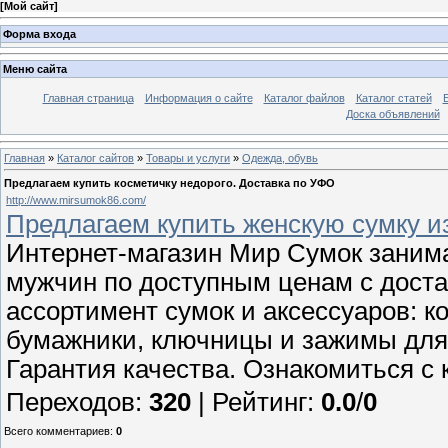
[
Мой сайт
]
Форма входа
Меню сайта
Главная страница
Информация о сайте
Каталог файлов
Каталог статей
Доска объявлений
Главная
»
Каталог сайтов
»
Товары и услуги
»
Одежда, обувь
Предлагаем купить косметичку недорого. Доставка по УФО
http://www.mirsumok86.com/
Предлагаем купить женскую сумку и
Интернет-магазин Мир Сумок заним
мужчин по доступным ценам с дост
ассортимент сумок и аксессуаров: к
бумажники, ключницы и зажимы для 
Гарантия качества. Ознакомиться с 
Переходов
:
320
|
Рейтинг
:
0.0
/
0
Всего комментариев
:
0