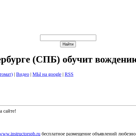
ербурге (СПБ) обучит вождени
томат)
|
Видео
|
МЫ на google
|
RSS
 сайте!
/www.instructorspb.ru
бесплатное размещение объявлений любезно 