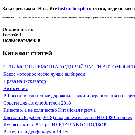
Заказ рекламы! На сайте
instructorspb.ru
сутки, неделя, меся
Возможность заказов кликов от 10 так же
This feature is for Premium users only!
вариант как показы от 100 за более по
Онлайн всего:
1
Гостей:
1
Пользователей:
0
Каталог статей
СТОИМОСТЬ РЕМОНТА ХОДОВОЙ ЧАСТИ АВТОМОБИЛ
Какое моторное масло лучше выбираем
Права на экскаватор
Автосервис
В России ввели новые дорожные знаки и ограничения на «гря
Советы для автолюбителей 2018
Качество, а не количество Китайская притча
Крепость Бадабер (2018) в хорошем качестве HD 1080 трейлер
Лучшее авто за 85 т.р. | ИЛЬДАР АВТО-ПОДБОР
Ваз купили дрифт корч в 14 лет