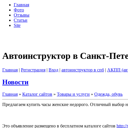
Главная
Фото
Отзывы
Статьи
Site
Автоинструктор в Санкт-Пет
Главная
|
Регистрация
|
Вход
|
автоинструктор в спб
|
АКПП (ав
Новости
Главная
»
Каталог сайтов
»
Товары и услуги
»
Одежда, обувь
Предлагаем купить часы женские недорого. Отличный выбор на
Это объявление размещено в бесплатном каталоге сайтов
http:/