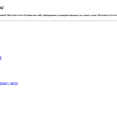
ц!
дробной
This feature is for Premium users only!
информацией и размерами баннеров, текстовых ссылок
This feature is for P
Я
зные» авто