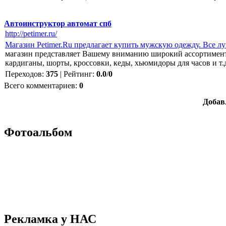
Автоинструктор автомат спб
http://petimer.ru/
Магазин Petimer.Ru предлагает купить мужскую одежду. Все лу
магазин представляет Вашему вниманию широкий ассортимент о
кардиганы, шорты, кроссовки, кеды, хьюмидоры для часов и т.
Переходов
:
375
|
Рейтинг
:
0.0
/
0
Всего комментариев
:
0
Добав
Фотоальбом
Рекламка у НАС