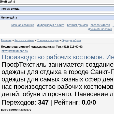
[
Мой сайт
]
Форма входа
Меню сайта
Главная страница
Информация о сайте
Каталог файлов
Каталог статей
Доска объявлений
Главная
»
Каталог сайтов
»
Товары и услуги
»
Одежда, обувь
Пошив медицинской одежды на заказ. Тел. (812) 913-60-60.
http://proftextil.spb.ru/
Производство рабочих костюмов. И
ПрофТекстиль занимается создание
одежды для отдыха в городе Санкт-П
одежды для самых разных сфер деят
нас производство рабочих костюмов
детей, обуви и прочего. Нанесение л
Переходов
:
347
|
Рейтинг
:
0.0
/
0
Всего комментариев
:
0