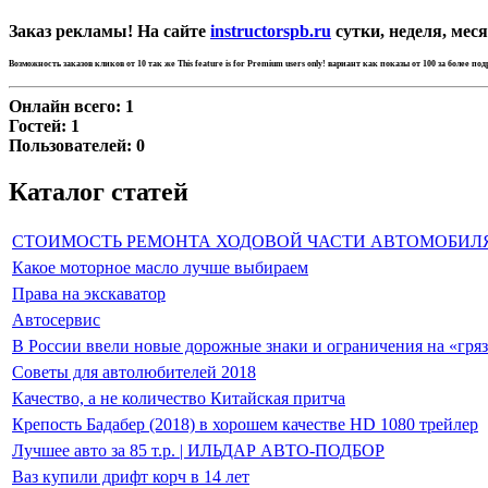
Заказ рекламы! На сайте
instructorspb.ru
сутки, неделя, меся
Возможность заказов кликов от 10 так же
This feature is for Premium users only!
вариант как показы от 100 за более по
Онлайн всего:
1
Гостей:
1
Пользователей:
0
Каталог статей
СТОИМОСТЬ РЕМОНТА ХОДОВОЙ ЧАСТИ АВТОМОБИЛ
Какое моторное масло лучше выбираем
Права на экскаватор
Автосервис
В России ввели новые дорожные знаки и ограничения на «гря
Советы для автолюбителей 2018
Качество, а не количество Китайская притча
Крепость Бадабер (2018) в хорошем качестве HD 1080 трейлер
Лучшее авто за 85 т.р. | ИЛЬДАР АВТО-ПОДБОР
Ваз купили дрифт корч в 14 лет