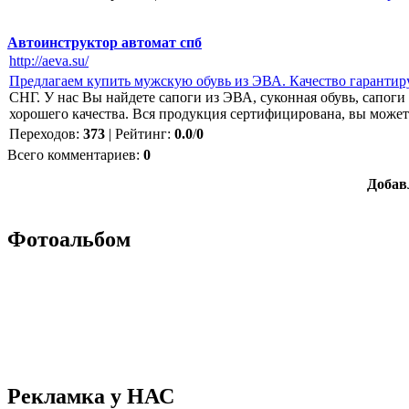
Автоинструктор автомат спб
http://aeva.su/
Предлагаем купить мужскую обувь из ЭВА. Качество гарантир
СНГ. У нас Вы найдете сапоги из ЭВА, суконная обувь, сапог
хорошего качества. Вся продукция сертифицирована, вы можете
Переходов
:
373
|
Рейтинг
:
0.0
/
0
Всего комментариев
:
0
Добав
Фотоальбом
Рекламка у НАС