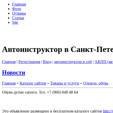
Главная
Фото
Отзывы
Статьи
Site
Автоинструктор в Санкт-Пет
Главная
|
Регистрация
|
Вход
|
автоинструктор в спб
|
АКПП (ав
Новости
Главная
»
Каталог сайтов
»
Товары и услуги
»
Одежда, обувь
Обувь дутые сапоги. Тел. +7 (960) 048 48 64
Это объявление размещено в бесплатном каталоге сайтов
http:/