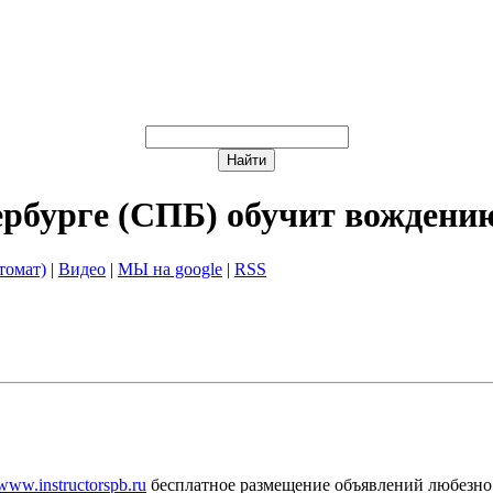
ербурге (СПБ) обучит вождени
томат)
|
Видео
|
МЫ на google
|
RSS
/www.instructorspb.ru
бесплатное размещение объявлений любезно 