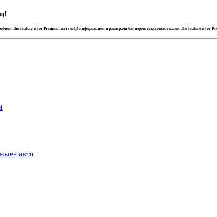
ц!
дробной
This feature is for Premium users only!
информацией и размерами баннеров, текстовых ссылок
This feature is for P
Я
зные» авто