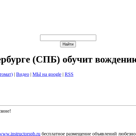
ербурге (СПБ) обучит вождени
томат)
|
Видео
|
МЫ на google
|
RSS
зине!
/www.instructorspb.ru
бесплатное размещение объявлений любезно 