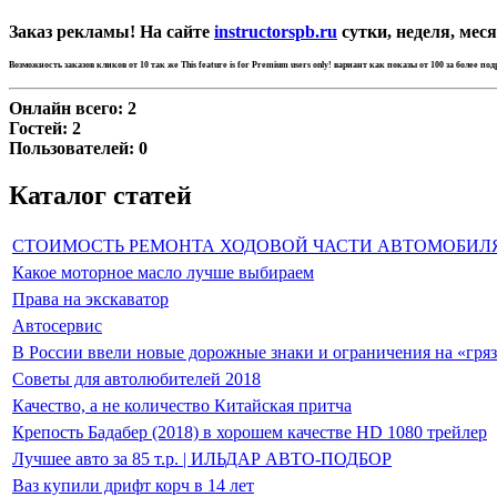
Заказ рекламы! На сайте
instructorspb.ru
сутки, неделя, меся
Возможность заказов кликов от 10 так же
This feature is for Premium users only!
вариант как показы от 100 за более по
Онлайн всего:
2
Гостей:
2
Пользователей:
0
Каталог статей
СТОИМОСТЬ РЕМОНТА ХОДОВОЙ ЧАСТИ АВТОМОБИЛ
Какое моторное масло лучше выбираем
Права на экскаватор
Автосервис
В России ввели новые дорожные знаки и ограничения на «гря
Советы для автолюбителей 2018
Качество, а не количество Китайская притча
Крепость Бадабер (2018) в хорошем качестве HD 1080 трейлер
Лучшее авто за 85 т.р. | ИЛЬДАР АВТО-ПОДБОР
Ваз купили дрифт корч в 14 лет