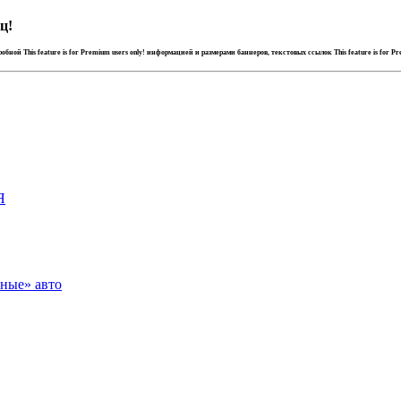
ц!
дробной
This feature is for Premium users only!
информацией и размерами баннеров, текстовых ссылок
This feature is for P
Я
зные» авто