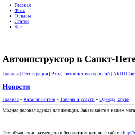
Главная
Фото
Отзывы
Статьи
Site
Автоинструктор в Санкт-Пет
Главная
|
Регистрация
|
Вход
|
автоинструктор в спб
|
АКПП (ав
Новости
Главная
»
Каталог сайтов
»
Товары и услуги
»
Одежда, обувь
Модная деловая одежда для женщин. Заказывайте в нашем мага
Это объявление размещено в бесплатном каталоге сайтов
http:/