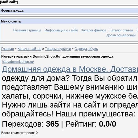
[
Мой сайт
]
Форма входа
Меню сайта
Главная страница
Информация о сайте
Каталог файлов
Каталог статей
Доска объявлений
Главная
»
Каталог сайтов
»
Товары и услуги
»
Одежда, обувь
Интернет-магазин DominicShop.Ru: домашняя велюровая одежда
http://dominicshop.ru/
Домашняя одежда в Москве. Достав
одежду для дома? Тогда Вы обратил
представляет Вашему вниманию ши
халаты, сорочки, нижнее мужское бел
Нужно лишь зайти на сайт и определ
обращайтесь! Наши преимущества:
Переходов
:
365
|
Рейтинг
:
0.0
/
0
Всего комментариев
:
0